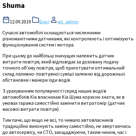
Shuma
12.09.2019
Блог
ws_admin
Сучасні автомобілі оснащуються численними
різноманітними датчиками, які контролюють і оптимізують
функціонування систем і мотора.
При цьому до найбільш значущих належить датчик
витрати повітря, який відповідає за дозовану подачу
точного об’єму повітря, щоб приготувати оптимальний
склад паливно-повітряної суміші залежно від дорожньої
обстановки і манери їзди водія.
З урахуванням популярності серед наших водіїв
автомобілів Кіа власникам Кіа Шума корисно знати, як в
умовах гаража самостійно замінити витратомір (датчик
масової витрати повітря).
Тим паче, що якщо не всі, то чимало автовласників
традиційно виконують заміну самостійно, не звертаючись
до автосервісу, чи СТО, заощаджуючи, таким чином, час і