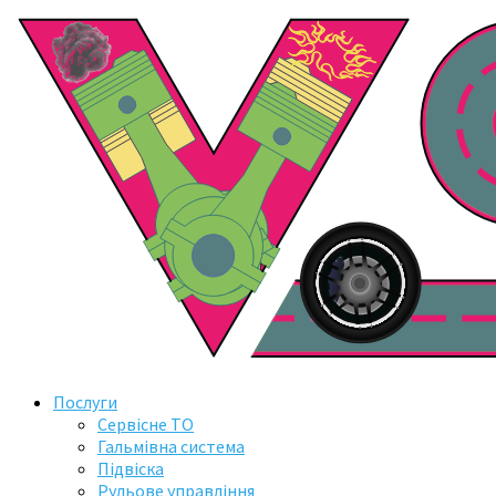
Послуги
Сервісне ТО
Гальмівна система
Підвіска
Рульове управління