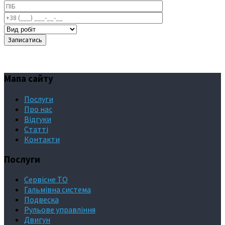
Мапа сайту
Послуги
Про нас
Відгуки
Статті
Контакти
Послуги
Сервісне ТО
Гальмівна система
Подвеска
Рульове управління
Двигун