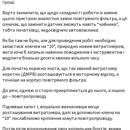
гроші.
Варто зазначити, що щодо складності роботи із заміни
цього пристрою аналогічні заміні повітряного фільтра, а це
означає, що замінити датчик зможуть навіть “чайники”,
тобто початківці, недосвідчені автовласники.
Як би там не було, але для проведення робіт необхідно
запастися: ключем на “10”, природно новим витратоміром,
мати хоча б загальні навички поводження з інструментом і
виділити близько десяти хвилин вільного часу.
Для початку корисно знати, що так званий витратомір
коротко (ДМРВ) розташовується в моторному відсіку, а
точніше на корпусі повітряного фільтра.
До речі, однією зі сторін прикріплюється до нього, а іншою
до – повітропроводу.
Піднявши капот і, візуально визначивши місце
розташування витратоміра, далі за допомогою ключа на
“10” послаблюємо кріплення хомута повітропроводу.
Потім після відкручування двох кріпильних болтів, якими