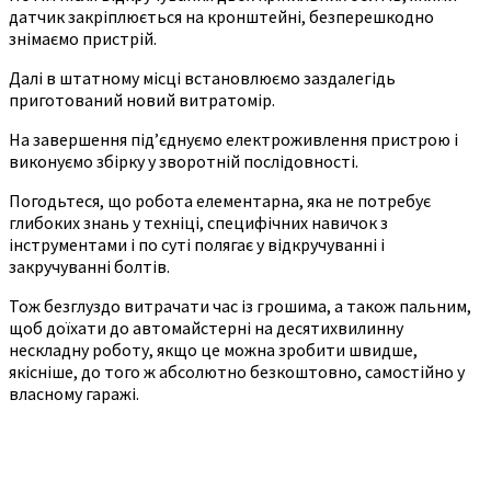
датчик закріплюється на кронштейні, безперешкодно
знімаємо пристрій.
Далі в штатному місці встановлюємо заздалегідь
приготований новий витратомір.
На завершення під’єднуємо електроживлення пристрою і
виконуємо збірку у зворотній послідовності.
Погодьтеся, що робота елементарна, яка не потребує
глибоких знань у техніці, специфічних навичок з
інструментами і по суті полягає у відкручуванні і
закручуванні болтів.
Тож безглуздо витрачати час із грошима, а також пальним,
щоб доїхати до автомайстерні на десятихвилинну
нескладну роботу, якщо це можна зробити швидше,
якісніше, до того ж абсолютно безкоштовно, самостійно у
власному гаражі.