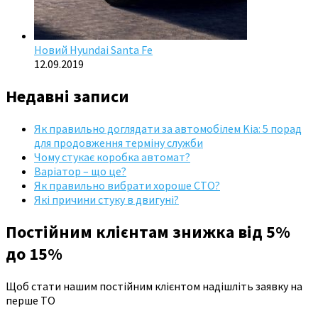
Новий Hyundai Santa Fe
12.09.2019
Недавні записи
Як правильно доглядати за автомобілем Kia: 5 порад
для продовження терміну служби
Чому стукає коробка автомат?
Варіатор – що це?
Як правильно вибрати хороше СТО?
Які причини стуку в двигуні?
Постійним клієнтам знижка від 5%
до 15%
Щоб стати нашим постійним клієнтом надішліть заявку на
перше ТО