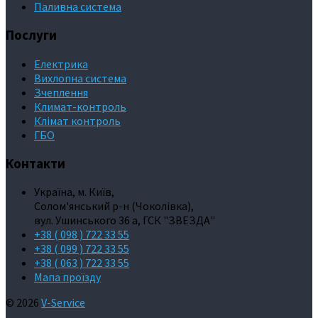
Паливна система
Послуги
Електрика
Вихлопна система
Зчеплення
Климат-контроль
Клімат контроль
ГБО
Контакти
Україна, м. Київ,
Солом'янський р-н (Чоколівка),
вул. Ушинського 36 а, ГСК "ЗВЕЗДА"
+38 ( 098 ) 722 33 55
+38 ( 099 ) 722 33 55
+38 ( 063 ) 722 33 55
Мапа проїзду
© 2026
V-Service