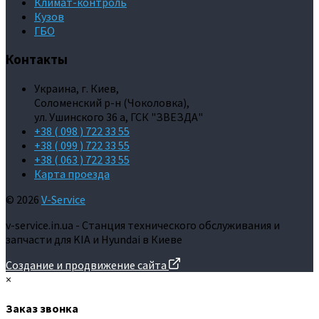
Климат-контроль
Кузов
ГБО
Контакты
Украина, г. Киев,
Соломенский р-н (Чоколовка),
ул. Ушинского 36 а, ГСК "ЗВЕЗДА"
+38 ( 098 ) 722 33 55
+38 ( 099 ) 722 33 55
+38 ( 063 ) 722 33 55
Карта проезда
© 2026
V-Service
v-service.in.ua - Станция технического обслуживания и
запчасти для KIA и Hyundai в Киеве
Создание и продвижение сайта
×
Заказ звонка