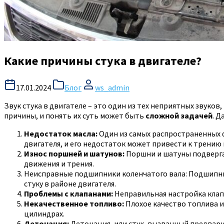
Какие причины стука в двигателе?
17.01.2024
Блог
ws_admin
Звук стука в двигателе – это один из тех неприятных звуко
причины, и понять их суть может быть
сложной задачей
. Д
Недостаток масла:
Один из самых распространенных 
двигателя, и его недостаток может привести к трению 
Износ поршней и шатунов:
Поршни и шатуны подвергаю
движения и трения.
Неисправные подшипники коленчатого вала: Подшипник
стуку в районе двигателя.
Проблемы с клапанами:
Неправильная настройка клапа
Некачественное топливо:
Плохое качество топлива и
цилиндрах.
Детонация:
Детонация, или стук, вызванный предвар