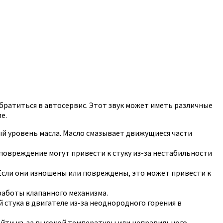
обратиться в автосервис. Этот звук может иметь различные
е.
й уровень масла. Масло смазывает движущиеся части
повреждение могут привести к стуку из-за нестабильности
сли они изношены или повреждены, это может привести к
работы клапанного механизма.
стука в двигателе из-за неоднородного горения в
йти из-за высокой температуры или неправильного