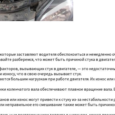
в, которые заставляют водителя обеспокоиться и немедленно 
авайте разберемся, что может быть причиной стука в двигател
факторов, вызывающих стук в двигателе, — это недостаточны
и износу, что в свою очередь вызывает стук.
тся большим нагрузкам при работе двигателя. Их износ или 
и коленчатого вала обеспечивают плавное вращение вала. Е
нов или износ могут привести к стуку из-за нестабильности 
ли неправильное его смешивание также может быть причиной 
ительным воспламенением топлива в цилиндре, может произо