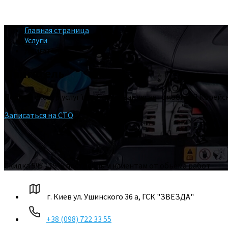
Главная страница
Услуги
Двигатель
Двигатель
Полный спектр услуг по обслуживанию автомобилей Корейск
Записаться на СТО
Cкидка 5% - 15% постоянным клиентам от обьема работ
г. Киев ул. Ушинского 36 а, ГСК "ЗВЕЗДА"
+38 (098) 722 33 55